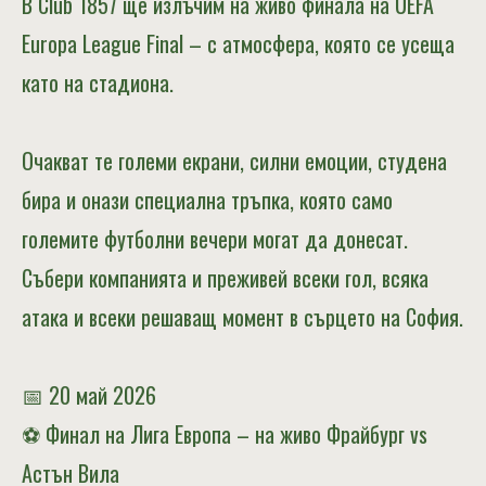
В Club 1857 ще излъчим на живо финала на
UEFA
Europa League Final
– с атмосфера, която се усеща
като на стадиона.
Очакват те големи екрани, силни емоции, студена
бира и онази специална тръпка, която само
големите футболни вечери могат да донесат.
Събери компанията и преживей всеки гол, всяка
атака и всеки решаващ момент в сърцето на София.
📅 20 май 2026
⚽ Финал на Лига Европа – на живо Фрайбург vs
Астън Вила