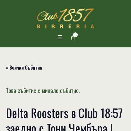
0
« Всички Събития
Това събитие е минало събитие.
Delta Roosters в Club 18:57
заедно с Тони Чембъра |