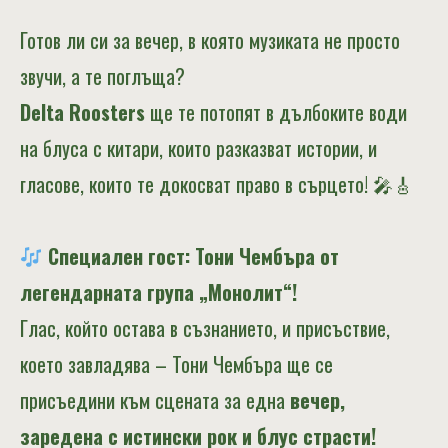
Готов ли си за вечер, в която музиката не просто
звучи, а те поглъща?
Delta Roosters
ще те потопят в дълбоките води
на блуса с китари, които разказват истории, и
гласове, които те докосват право в сърцето! 🎤🎸
Специален гост: Тони Чембъра от
легендарната група „Монолит“!
Глас, който остава в съзнанието, и присъствие,
което завладява – Тони Чембъра ще се
присъедини към сцената за една
вечер,
заредена с истински рок и блус страсти!