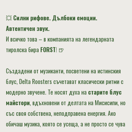
💥
Силни рифове. Дълбоки емоции.
Автентичен звук.
И всичко това – в компанията на легендарната
тиролска бира
FORST
! 🍺
Създадени от музиканти, посветени на истинския
блус, Delta Roosters съчетават класически ритми с
модерно звучене. Те носят духа на
старите блус
майстори
, вдъхновени от делтата на Мисисипи, но
със своя собствена, неподправена енергия. Ако
обичаш музика, която се усеща, а не просто се чува