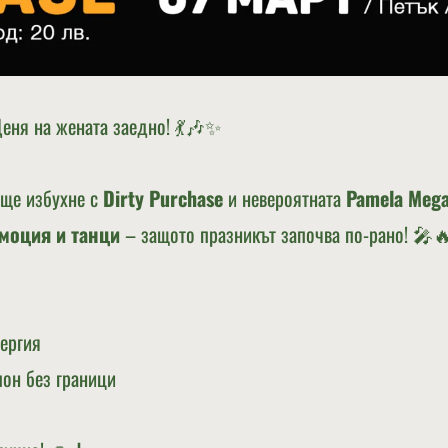
еня на жената заедно! 💃🎶✨
 ще избухне с
Dirty Purchase
и невероятната
Pamela Mega
емоция и танци
– защото празникът започва по-рано! 🎤
ергия
он без граници