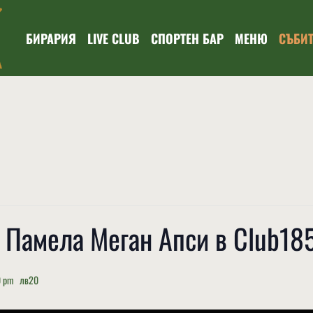
БИРАРИЯ
LIVE CLUB
СПОРТЕН БАР
МЕНЮ
СЪБИ
& Памела Меган Апси в Club185
0 pm
лв20