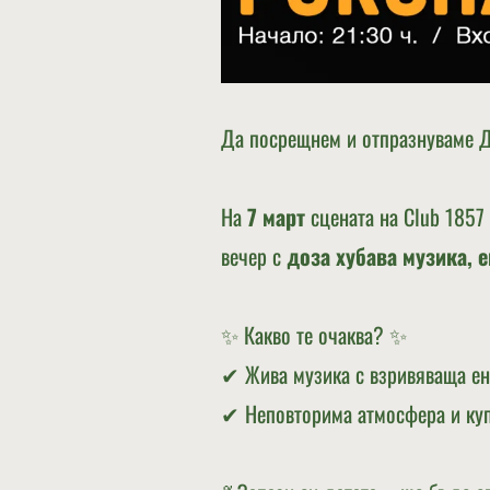
Да посрещнем и отпразнуваме Д
На
7 март
сцената на Club 1857
вечер с
доза хубава музика, 
✨ Какво те очаква? ✨
✔ Жива музика с взривяваща ен
✔ Неповторима атмосфера и куп